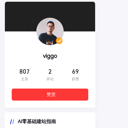
viggo
807
2
69
文章
评论
获赞
赞赏
AI零基础建站指南