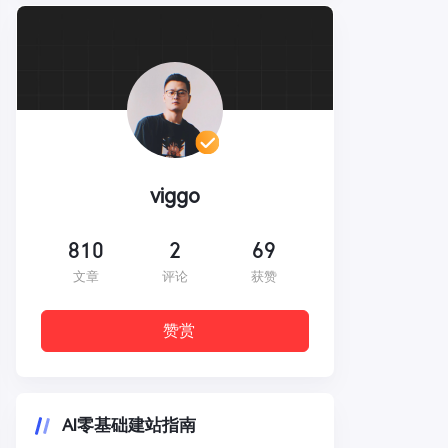
viggo
810
2
69
文章
评论
获赞
赞赏
AI零基础建站指南