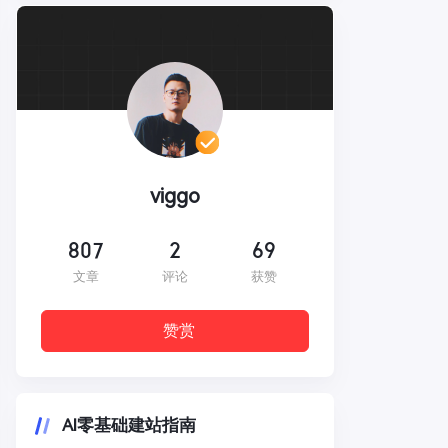
viggo
807
2
69
文章
评论
获赞
赞赏
AI零基础建站指南