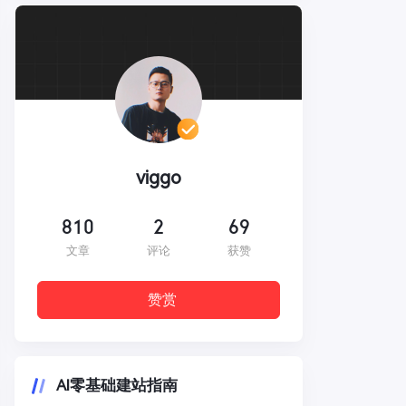
viggo
810
2
69
文章
评论
获赞
赞赏
AI零基础建站指南