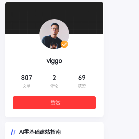
viggo
807
2
69
文章
评论
获赞
赞赏
AI零基础建站指南