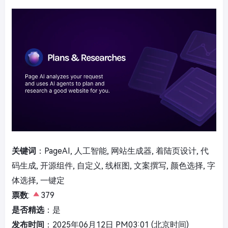
关键词
：PageAI, 人工智能, 网站生成器, 着陆页设计, 代
码生成, 开源组件, 自定义, 线框图, 文案撰写, 颜色选择, 字
体选择, 一键定
票数
:
379
是否精选
：是
发布时间
：2025年06月12日 PM03:01 (北京时间)