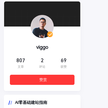
viggo
807
2
69
文章
评论
获赞
赞赏
AI零基础建站指南