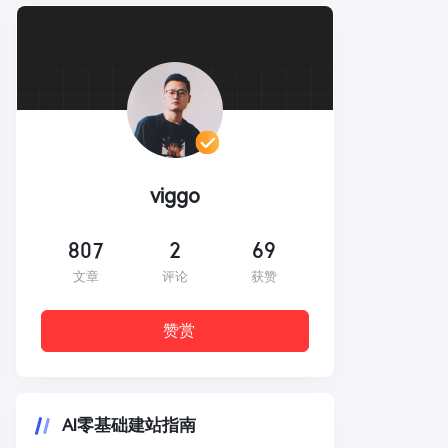
viggo
807
2
69
文章
评论
获赞
赞赏
AI零基础建站指南