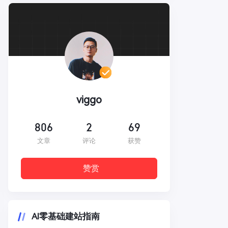
viggo
806
2
69
文章
评论
获赞
赞赏
AI零基础建站指南