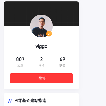
viggo
807
2
69
文章
评论
获赞
赞赏
AI零基础建站指南