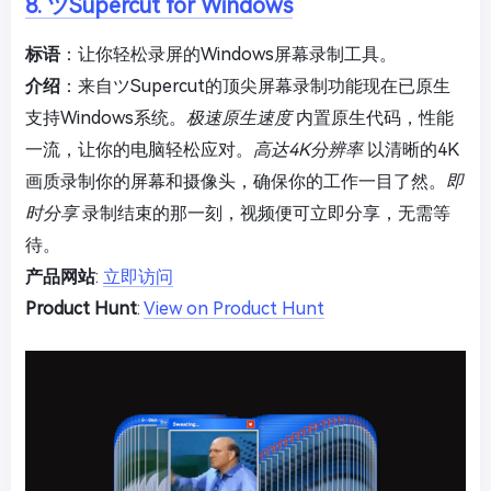
8. ツSupercut for Windows
标语
：让你轻松录屏的Windows屏幕录制工具。
介绍
：来自ツSupercut的顶尖屏幕录制功能现在已原生
支持Windows系统。
极速原生速度
内置原生代码，性能
一流，让你的电脑轻松应对。
高达4K分辨率
以清晰的4K
画质录制你的屏幕和摄像头，确保你的工作一目了然。
即
时分享
录制结束的那一刻，视频便可立即分享，无需等
待。
产品网站
:
立即访问
Product Hunt
:
View on Product Hunt