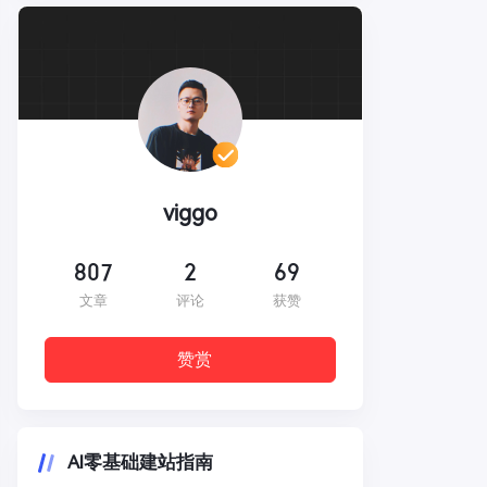
viggo
807
2
69
文章
评论
获赞
赞赏
AI零基础建站指南