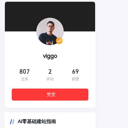
viggo
807
2
69
文章
评论
获赞
赞赏
AI零基础建站指南