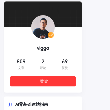
viggo
809
2
69
文章
评论
获赞
赞赏
AI零基础建站指南