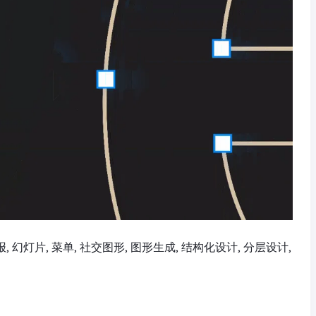
海报, 幻灯片, 菜单, 社交图形, 图形生成, 结构化设计, 分层设计,