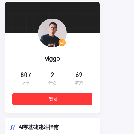
viggo
807
2
69
文章
评论
获赞
赞赏
AI零基础建站指南