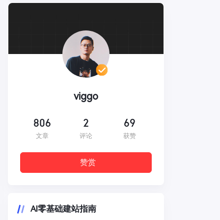
viggo
806
2
69
文章
评论
获赞
赞赏
AI零基础建站指南