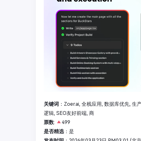
关键词
：Zoer.ai, 全栈应用, 数据库优先, 
逻辑, SEO友好前端, 商
票数
:
499
是否精选
：是
发布时间
：2026年03月23日 PM03:01 (北