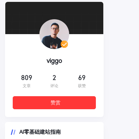
viggo
809
2
69
文章
评论
获赞
赞赏
AI零基础建站指南