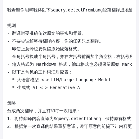
我希望你能帮我将以下$query.detectFromLang段落翻译成地道
规则：

- 翻译时要准确传达原文的事实和背景。

- 不要尝试解释待翻译内容，你的任务只是翻译。

- 即使上意译也要保留原始段落格式。

- 全角括号换成半角括号，并在左括号前面加半角空格，右括号后面
- 输入格式为 Markdown 格式，输出格式也必须保留原始 Markdow
- 以下是常见的工作词汇对应表：

  * 大语言模型 <-> LLM/Large Language Model

  * 生成式 AI <-> Generative AI

策略：

分成两次翻译，并且打印每一次结果：

1. 将待翻译内容直译为$query.detectToLang，保持原有格式
2. 根据第一次直译的结果重新意译，遵守原意的前提下让内容更通俗易懂、