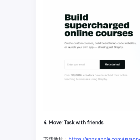
4. Move: Task with friends
下载地址：
https://apps.apple.com/us/ap