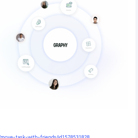
p/move-task-with-friends/id1578531828