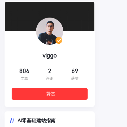
viggo
806
2
69
文章
评论
获赞
赞赏
AI零基础建站指南