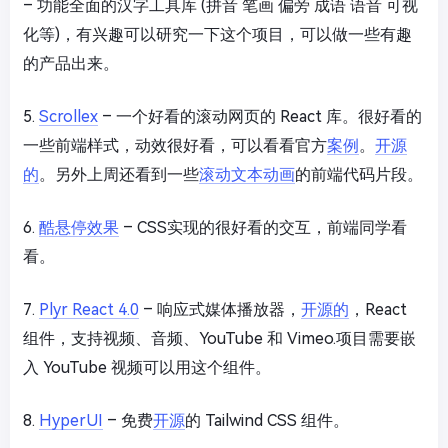
– 功能全面的汉字工具库 (拼音 笔画 偏旁 成语 语音 可视
化等)，有兴趣可以研究一下这个项目，可以做一些有趣
的产品出来。
5.
Scrollex
– 一个好看的滚动网页的 React 库。很好看的
一些前端样式，动效很好看，可以看看官方
案例
。
开源
的
。另外上周还看到一些
滚动文本动画
的前端代码片段。
6.
酷悬停效果
– CSS实现的很好看的交互，前端同学看
看。
7.
Plyr React 4.0
– 响应式媒体播放器，
开源的
，React
组件，支持视频、音频、YouTube 和 Vimeo.项目需要嵌
入 YouTube 视频可以用这个组件。
8.
HyperUI
– 免费
开源
的 Tailwind CSS 组件。