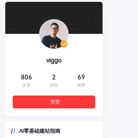
viggo
806
2
69
文章
评论
获赞
赞赏
AI零基础建站指南