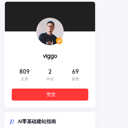
viggo
809
2
69
文章
评论
获赞
赞赏
AI零基础建站指南