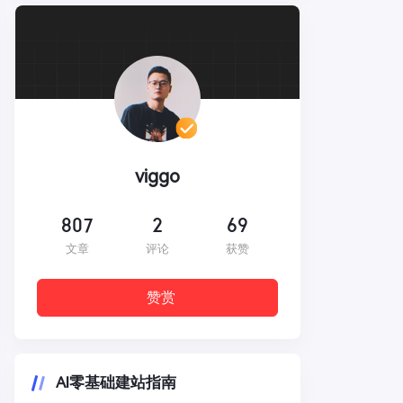
viggo
807
2
69
文章
评论
获赞
赞赏
AI零基础建站指南