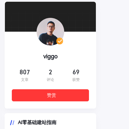
viggo
807
2
69
文章
评论
获赞
赞赏
AI零基础建站指南