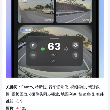
关键词
：Camzy, 特斯拉, 行车记录仪, 视频导出, 驾驶数
据, 视频回放, 6摄像头同步播放, 地图浏览, 快速查找, 智能
跳转, 安全
票数
:
105