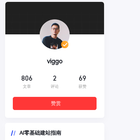
viggo
806
2
69
文章
评论
获赞
赞赏
AI零基础建站指南