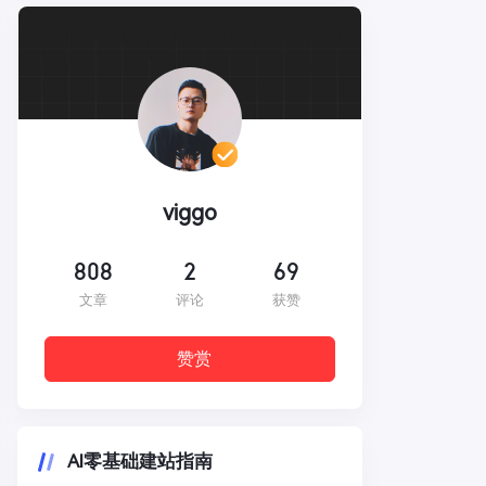
viggo
808
2
69
文章
评论
获赞
赞赏
AI零基础建站指南