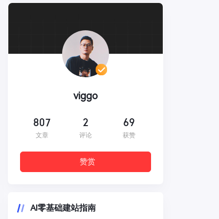
viggo
807
2
69
文章
评论
获赞
赞赏
AI零基础建站指南