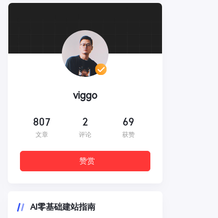
viggo
807
2
69
文章
评论
获赞
赞赏
AI零基础建站指南