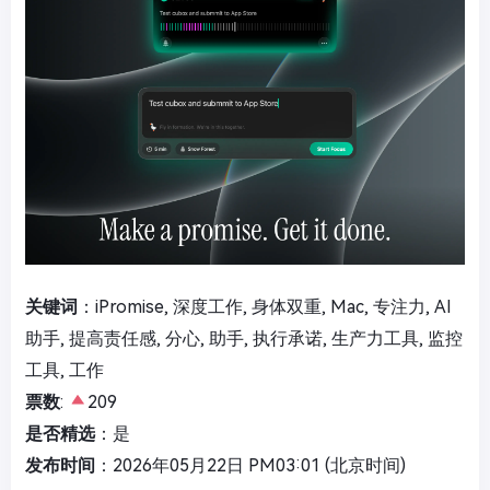
关键词
：iPromise, 深度工作, 身体双重, Mac, 专注力, AI
助手, 提高责任感, 分心, 助手, 执行承诺, 生产力工具, 监控
工具, 工作
票数
:
209
是否精选
：是
发布时间
：2026年05月22日 PM03:01 (北京时间)