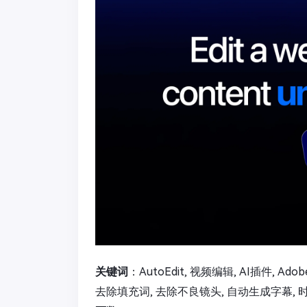
关键词
：AutoEdit, 视频编辑, AI插件, Ad
去除填充词, 去除不良镜头, 自动生成字幕, 