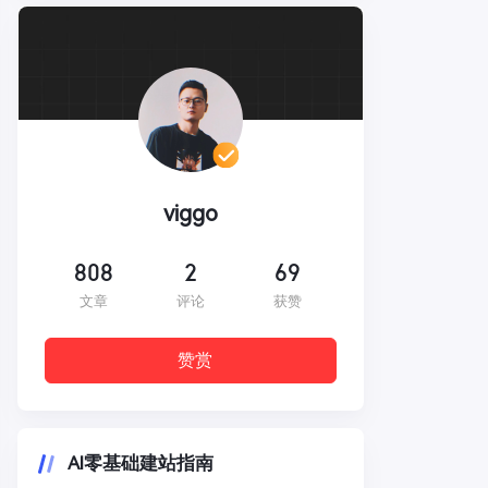
viggo
808
2
69
文章
评论
获赞
赞赏
AI零基础建站指南