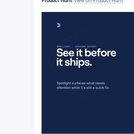
Product Hunt
:
View on Product Hunt