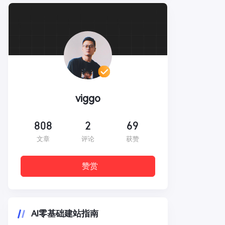
viggo
808
2
69
文章
评论
获赞
赞赏
AI零基础建站指南