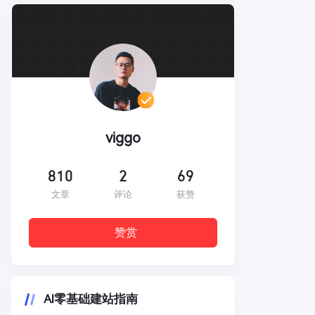
viggo
810
2
69
文章
评论
获赞
赞赏
AI零基础建站指南